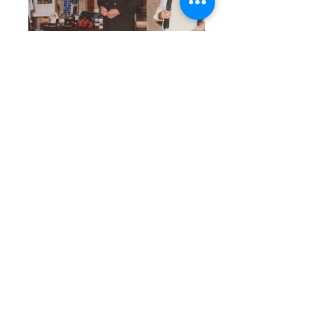
Η Οικονομική κρίση στην Ελλάδα
ξεκίνησε παράλληλα με την Διεθνή
κρίση του 2008 αλλά εξελίχτηκε
διαφορετικά. Το Ακαθάριστο
Εγχώριο Προϊόν συρρικνώθηκε με
γρήγορους ρυθμούς και η