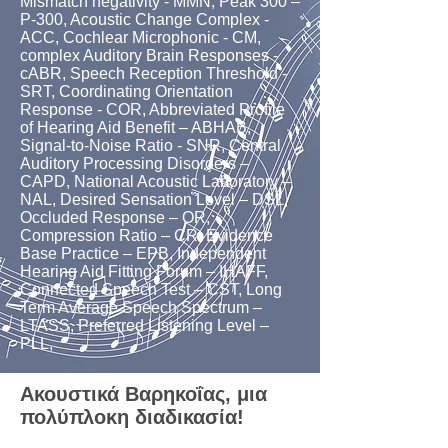
Mismatch negativity - MMN, Peak 300 –
P-300, Acoustic Change Complex -
ACC, Cochlear Microphonic - CM,
complex Auditory Brain Responses -
cABR, Speech Reception Threshold -
SRT, Coordinating Orientation
Response - COR, Abbreviated Profile
of Hearing Aid Benefit – ABHAB,
Signal-to-Noise Ratio - SNR, Central
Auditory Processing Disorders –
CAPD, National Acoustic Laboratory –
NAL, Desired Sensation Level – DSL,
Occluded Response – OR,
Compression Ratio – CR, Evidence
Base Practice – EPB, Independent
Hearing Aid Fitting Forum – IHAFF,
Connected Speech Test – CST, Long
Term Average Speech Spectrum –
LTASS, Preferred Listening Level –
PLL,
Ακουστικά Βαρηκοΐας, μια
πολύπλοκη διαδικασία!