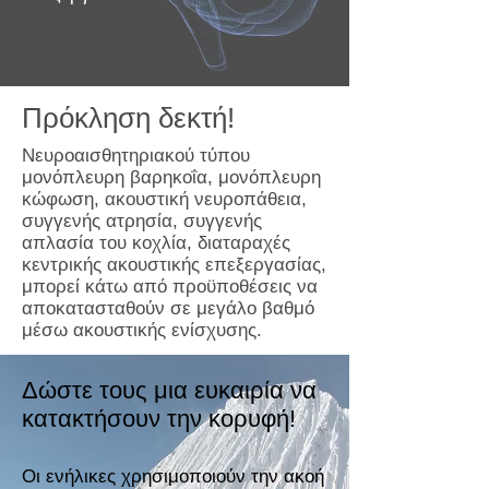
Πρόκληση δεκτή!
Νευροαισθητηριακού τύπου
μονόπλευρη βαρηκοΐα, μονόπλευρη
κώφωση, ακουστική νευροπάθεια,
συγγενής ατρησία, συγγενής
απλασία του κοχλία, διαταραχές
κεντρικής ακουστικής επεξεργασίας,
μπορεί κάτω από προϋποθέσεις να
αποκατασταθούν σε μεγάλο βαθμό
μέσω ακουστικής ενίσχυσης.
Δώστε τους μια ευκαιρία να
κατακτήσουν την κορυφή!
Οι ενήλικες χρησιμοποιούν την ακοή