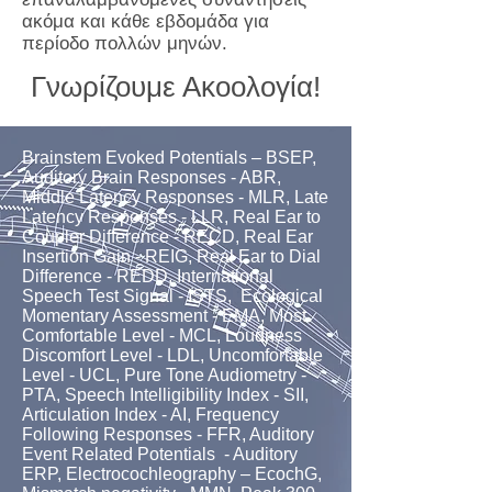
ακόμα και κάθε εβδομάδα για
περίοδο πολλών μηνών.
Γνωρίζουμε Ακοολογία!
Brainstem Evoked Potentials – BSEP,
Auditory Brain Responses - ABR,
Middle Latency Responses - MLR, Late
Latency Responses - LLR, Real Ear to
Coupler Difference - RECD, Real Ear
Insertion Gain - REIG, Real Ear to Dial
Difference - REDD, International
Speech Test Signal - ISTS, Ecological
Momentary Assessment - EMA, Most
Comfortable Level - MCL, Loudness
Discomfort Level - LDL, Uncomfortable
Level - UCL, Pure Tone Audiometry -
PTA, Speech Intelligibility Index - SII,
Articulation Index - AI, Frequency
Following Responses - FFR, Auditory
Event Related Potentials - Auditory
ERP, Electrocochleography – EcochG,