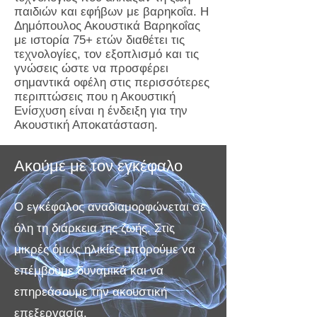
παιδιών και εφήβων με βαρηκοΐα. Η
Δημόπουλος Ακουστικά Βαρηκοΐας
με ιστορία 75+ ετών διαθέτει τις
τεχνολογίες, τον εξοπλισμό και τις
γνώσεις ώστε να προσφέρει
σημαντικά οφέλη στις περισσότερες
περιπτώσεις που η Ακουστική
Ενίσχυση είναι η ένδειξη για την
Ακουστική Αποκατάσταση.
Ακούμε με τον εγκέφαλο
Ο εγκέφαλος αναδιαμορφώνεται σε
όλη τη διάρκεια της ζωής. Στις
μικρές όμως ηλικίες μπορούμε να
επέμβουμε δυναμικά και να
επηρεάσουμε την ακουστική
επεξεργασία.