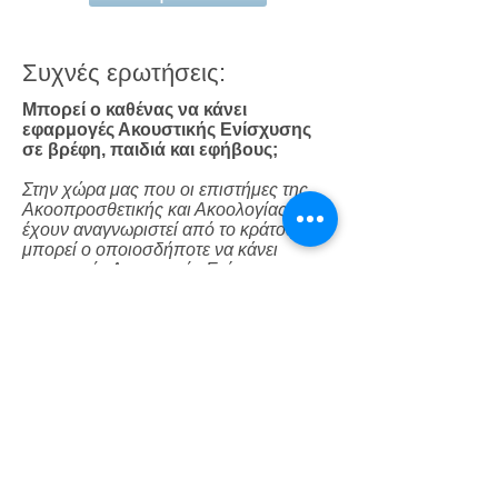
Συχνές ερωτήσεις:
Μπορεί ο καθένας να κάνει
εφαρμογές Ακουστικής Ενίσχυσης
σε βρέφη, παιδιά και εφήβους;
Στην χώρα μας που οι επιστήμες της
Ακοοπροσθετικής και Ακοολογίας δεν
έχουν αναγνωριστεί από το κράτος,
μπορεί ο οποιοσδήποτε να κάνει
εφαρμογές Ακουστικής Ενίσχυσης σε
βρέφη, παιδιά και εφήβους όπως και σε
ενήλικες. Η Δημόπουλος Ακουστικά
Βαρηκοΐας με παραστάσεις στην
πολιτεία και σε άλλους θεσμικούς
φορείς προσπαθεί να ενημερώσει και
να αναδείξει τους κινδύνους που
μπορεί να έχουν αυτές οι πρακτικές.
Οι εφαρμογές Ακουστικής Ενίσχυσης
σε αυτές τις ηλικιακές κατηγορίες είναι
μια πρόκληση και φέρουν μεγάλη
ευθύνη αυτοί που αναλαμβάνουν