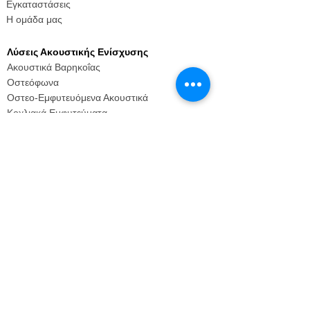
Εγκαταστάσεις
Η ομάδα μας
Λύσεις Ακουστικής Ενίσχυσης
Ακουστικά Βαρηκοΐας
Οστεόφωνα
Οστεο-Εμφυτευόμενα Ακουστικά
Κοχλιακά Εμφυτεύματα
Αξεσουάρ
Λύσεις για περιστατικά με σύμπτωμα
εμβοών
Θεραπείες
Λύσεις για περιστατικά με σύμπτωμα
υπερακουσίας
Θεραπείες
Λύσεις για παιδιά
Ακουστική Ενίσχυση στα παιδιά
Πληροφορίες για γονείς
Πληροφορίες για επαγγελματίες υγείας