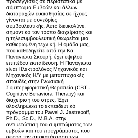
προσεγγίσεις σε περιστατικά με
σύμπτωμα Εμβοών και άλλων
διαταραχών ευαισθησίας σε ήχους
γίνονται με συνεδρίες
συμβουλευτικής. Αυτό διευκολύνει
σημαντικά τον τρόπο διαχείρισης και
η τηλεσυμβουλευτική θεωρείται μια
καθιερωμένη τεχνική. Η ομάδα μας,
που καθοδηγείτε από την Κα.
Παναγιώτα Σκουρή, έχει υψηλού
επιπέδου εκπαίδευση. Η Παναγιώτα
είναι Ηλεκτρολόγος Μηχανικός και
Μηχανικός Η/Υ με μεταπτυχιακές
σπουδές στην Γνωσιακή
Συμπεριφοριστική Θεραπεία (CBT -
Cognitive Behavioral Therapy) και
διαχείριση του στρες. Έχει
ολοκληρώσει το εκπαιδευτικό
πρόγραμμα του Pawel J. Jastreboff,
Ph.D., Sc.D., M.B.A. στην
αντιμετώπιση του συμπτώματος των
εμβοών και του προγράμματος που
αφορά την αποκατάσταση των