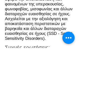
φαινομένων της υπερακουσίας,
φωνοφοβίας, μισοφωνίας και άλλων
διαταραχών ευαισθησίας σε ήχους.
Ασχολείται με την αξιολόγηση και
αποκατάσταση περιστατικών με
βαρηκοΐα και άλλων διαταραχών
ευαισθησίας σε ήχους (SSD - Sound
Sensitivity Disorders).
Συχνές ερωτήσεις:
Οι παραπάνω υπηρεσίες
χρεώνονται;
Ορισμένες από τις παραπάνω
υπηρεσίες χρεώνονται ανάλογα με τον
χρόνο που θα αφιερώσει το άτομο που
θα σας υποστηρίξει. Για περισσότερες
λεπτομέρειες επικοινωνήστε με την
εταιρεία μας ή στείλτε ένα ηλεκτρονικό
μήνυμα.
Πως διασφαλίζεται η ασφάλεια των
δεδομένων όταν γίνεται μια ρύθμιση