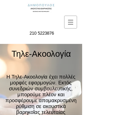
210 5223876
Τηλε-Ακοολογία
Η Τηλε-Ακοολογία έχει πολλές
μορφές εφαρμογών. Εκτός
συνεδριών συμβουλευτικής,
μπορούμε πλέον και
προσφέρουμε απομακρυσμένη
ρύθμιση σε ακουστικά
βαρηκοΐας τελευταίας