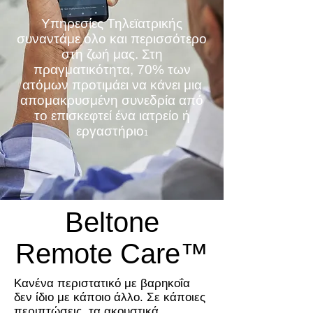
Υπηρεσίες Τηλεϊατρικής
συναντάμε όλο και περισσότερο
στη ζωή μας. Στη
πραγματικότητα, 70% των
ατόμων προτιμάει να κάνει μια
απομακρυσμένη συνεδρία από
το επισκεφτεί ένα ιατρείο ή
εργαστήριο
1
Beltone
Remote Care™
Κανένα περιστατικό με βαρηκοΐα
δεν ίδιο με κάποιο άλλο. Σε κάποιες
περιπτώσεις, τα ακουστικά